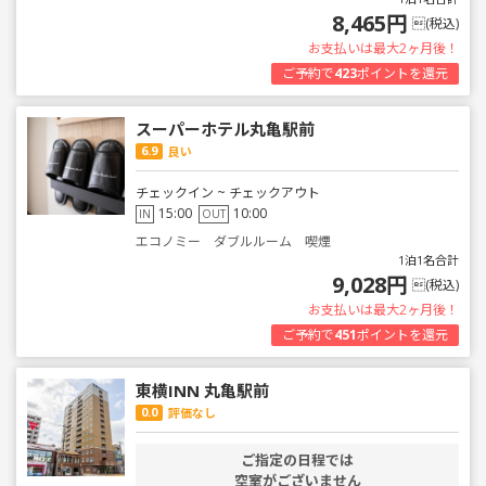
8,465円
(税込)
お支払いは最大2ヶ月後！
ご予約で
423
ポイントを還元
スーパーホテル丸亀駅前
6.9
良い
チェックイン ~ チェックアウト
15:00
10:00
IN
OUT
エコノミー ダブルルーム 喫煙
1泊1名合計
9,028円
(税込)
お支払いは最大2ヶ月後！
ご予約で
451
ポイントを還元
東横INN 丸亀駅前
0.0
評価なし
ご指定の日程では
空室がございません