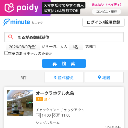
ログイン/新規登録
ミニッツ
から一泊、大人
で利用
空室のあるホテルのみ表示
再検索
5件
並べ替え
地図
オークラホテル丸亀
7.3
良い
チェックイン ~ チェックアウト
14:00
11:00
IN
OUT
シングルルーム
1泊1名合計