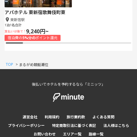
アパホテル 東新宿歌舞伎町東
東新宿駅
1泊1名合計
9,240円~
支払いは後で！
宿泊費の
5%分の
ポイント還元
TOP
>
まるがめ競艇潮位
後払いでホテルを予約するなら「ミニッツ」
運営会社
利用規約
旅行業約款
よくある質問
プライバシーポリシー
特定商取引法に基づく表記
法人様はこちら
お問い合わせ
エリア一覧
路線一覧