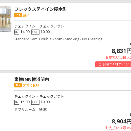
フレックステイイン桜木町
7.4
良い
チェックイン ~ チェックアウト
14:00
10:00
IN
OUT
Standard Semi Double Room - Smoking - No Cleaning
8,831
お支払いは最大
ご予約で
441
ポイン
東横INN横浜関内
8.2
非常に良い
チェックイン ~ チェックアウト
15:00
10:00
IN
OUT
ダブルルーム（禁煙）
8,904
お支払いは最大