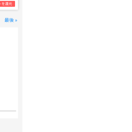
トを還元
最後 »
変なホテル 東京 西葛西
西葛西駅
1泊1名合計
8,800円~
支払いは後で！
宿泊費の
5%分の
ポイント還元