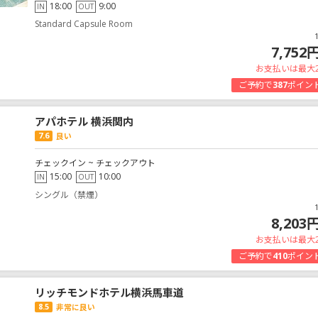
18:00
9:00
IN
OUT
Standard Capsule Room
7,752
お支払いは最大
ご予約で
387
ポイン
アパホテル 横浜関内
7.6
良い
チェックイン ~ チェックアウト
15:00
10:00
IN
OUT
シングル（禁煙）
8,203
お支払いは最大
ご予約で
410
ポイン
リッチモンドホテル横浜馬車道
8.5
非常に良い