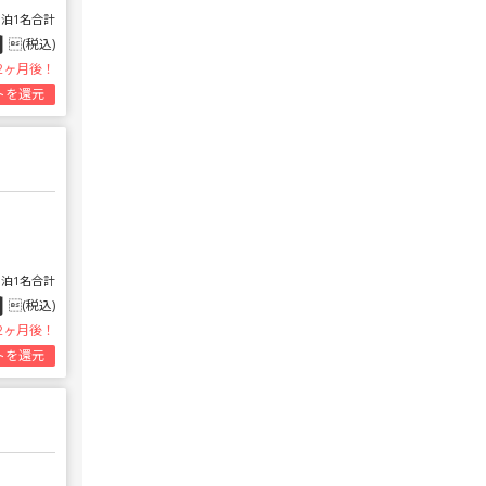
1泊1名合計
円
(税込)
2ヶ月後！
トを還元
1泊1名合計
円
(税込)
2ヶ月後！
トを還元