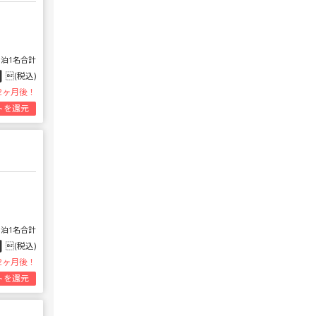
1泊1名合計
円
(税込)
2ヶ月後！
トを還元
1泊1名合計
円
(税込)
2ヶ月後！
トを還元