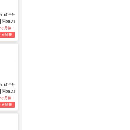
1泊1名合計
円
(税込)
2ヶ月後！
トを還元
1泊1名合計
円
(税込)
2ヶ月後！
トを還元