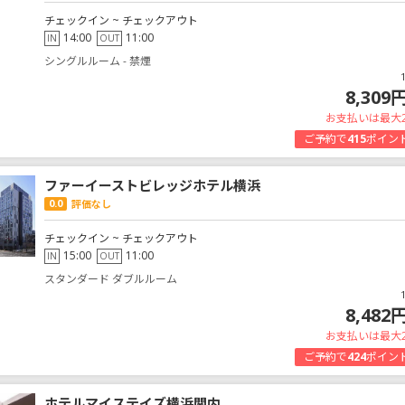
チェックイン ~ チェックアウト
14:00
11:00
IN
OUT
シングルルーム - 禁煙
8,309
お支払いは最大
ご予約で
415
ポイン
ファーイーストビレッジホテル横浜
0.0
評価なし
チェックイン ~ チェックアウト
15:00
11:00
IN
OUT
スタンダード ダブルルーム
8,482
お支払いは最大
ご予約で
424
ポイン
ホテルマイステイズ横浜関内