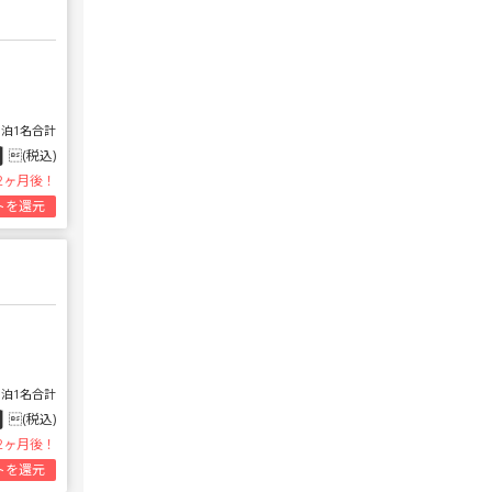
1泊1名合計
円
(税込)
2ヶ月後！
トを還元
1泊1名合計
円
(税込)
2ヶ月後！
トを還元