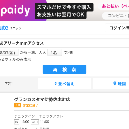
ログイン/
ミニッツ
から一泊、大人
で利用
あるホテルのみ表示
再検索
77件
並べ替え
地図
グランカスタマ伊勢佐木町店
8.8
非常に良い
チェックイン ~ チェックアウト
14:00
11:00
IN
OUT