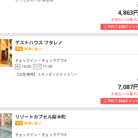
カプセルルーム 男性用
4,863
お支払いは最大
ご予約で
243
ポイン
ゲストハウス フタレノ
9.0
非常に良い
チェックイン ~ チェックアウト
16:00
11:00
IN
OUT
【女性専用】スタンダードドミトリー
7,087
お支払いは最大
ご予約で
354
ポイン
リゾートカプセル桜木町
8.0
非常に良い
チェックイン ~ チェックアウト