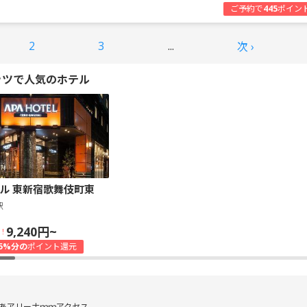
ご予約で
445
ポイン
2
3
...
次 ›
ッツで人気のホテル
ル 東新宿歌舞伎町東
駅
9,240円~
！
5%分の
ポイント還元
あアリーナｍｍアクセス