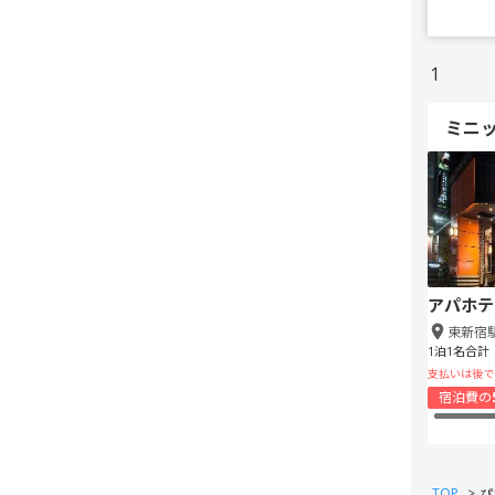
1
ミニ
アパホテ
東新宿
1泊1名合計
支払いは後で
宿泊費の
TOP
>
ぴ