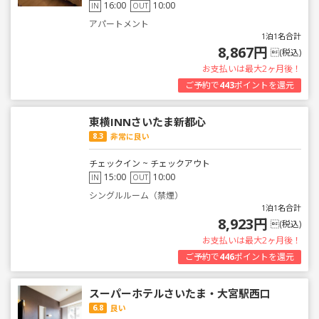
16:00
10:00
IN
OUT
アパートメント
1泊1名合計
8,867円
(税込)
お支払いは最大2ヶ月後！
ご予約で
443
ポイントを還元
東横INNさいたま新都心
8.3
非常に良い
チェックイン ~ チェックアウト
15:00
10:00
IN
OUT
シングルルーム（禁煙）
1泊1名合計
8,923円
(税込)
お支払いは最大2ヶ月後！
ご予約で
446
ポイントを還元
スーパーホテルさいたま・大宮駅西口
6.8
良い