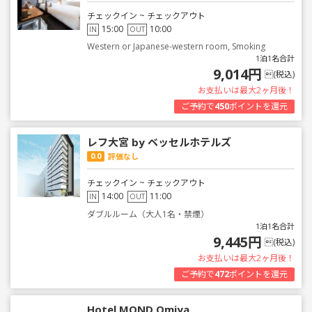
チェックイン ~ チェックアウト
15:00
10:00
IN
OUT
Western or Japanese-western room, Smoking
1泊1名合計
9,014円
(税込)
お支払いは最大2ヶ月後！
ご予約で
450
ポイントを還元
レフ大宮 by ベッセルホテルズ
0.0
評価なし
チェックイン ~ チェックアウト
14:00
11:00
IN
OUT
ダブルルーム（大人1名・禁煙）
1泊1名合計
9,445円
(税込)
お支払いは最大2ヶ月後！
ご予約で
472
ポイントを還元
Hotel MOND Omiya