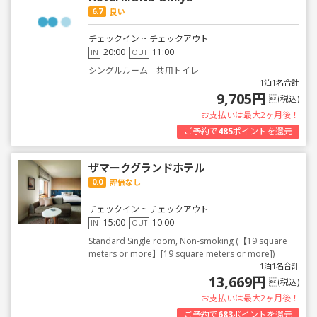
6.7
良い
チェックイン ~ チェックアウト
20:00
11:00
IN
OUT
シングルルーム 共用トイレ
1泊1名合計
9,705円
(税込)
お支払いは最大2ヶ月後！
ご予約で
485
ポイントを還元
ザマークグランドホテル
0.0
評価なし
チェックイン ~ チェックアウト
15:00
10:00
IN
OUT
Standard Single room, Non-smoking (【19 square
meters or more】[19 square meters or more])
1泊1名合計
13,669円
(税込)
お支払いは最大2ヶ月後！
ご予約で
683
ポイントを還元