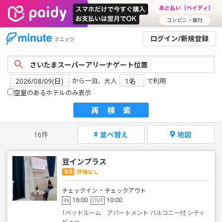
ログイン/新規登録
ミニッツ
から一泊、大人
で利用
空室のあるホテルのみ表示
再検索
16件
並べ替え
地図
豆インプラス
0.0
評価なし
チェックイン ~ チェックアウト
16:00
10:00
IN
OUT
1ベッドルーム アパートメント バルコニー付 シティ
ビュー