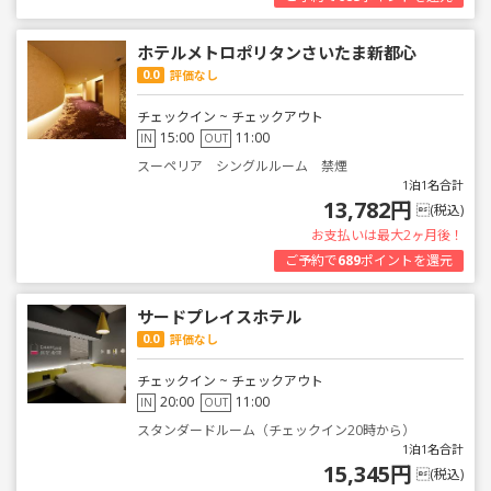
ホテルメトロポリタンさいたま新都心
0.0
評価なし
チェックイン ~ チェックアウト
15:00
11:00
IN
OUT
スーペリア シングルルーム 禁煙
1泊1名合計
13,782円
(税込)
お支払いは最大2ヶ月後！
ご予約で
689
ポイントを還元
サードプレイスホテル
0.0
評価なし
チェックイン ~ チェックアウト
20:00
11:00
IN
OUT
スタンダードルーム（チェックイン20時から）
1泊1名合計
15,345円
(税込)