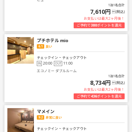
1泊1名合計
7,610円
(税込)
お支払いは最大2ヶ月後！
ご予約で
380
ポイントを還元
プチホテル mio
6.1
良い
チェックイン ~ チェックアウト
20:00
11:00
IN
OUT
エコノミー ダブルルーム
1泊1名合計
8,734円
(税込)
お支払いは最大2ヶ月後！
ご予約で
436
ポイントを還元
マメイン
9.2
非常に良い
チェックイン ~ チェックアウト