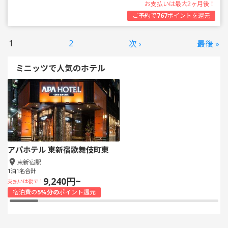
お支払いは最大2ヶ月後！
ご予約で
767
ポイントを還元
1
2
次 ›
最後 »
ミニッツで人気のホテル
アパホテル 東新宿歌舞伎町東
東新宿駅
1泊1名合計
9,240円~
支払いは後で！
宿泊費の
5%分の
ポイント還元