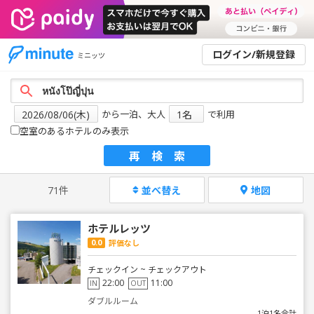
ログイン/新規登録
ミニッツ
から一泊、大人
で利用
空室のあるホテルのみ表示
再検索
71件
並べ替え
地図
ホテルレッツ
0.0
評価なし
チェックイン ~ チェックアウト
22:00
11:00
IN
OUT
ダブルルーム
1泊1名合計