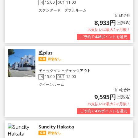
15:00
11:00
IN
OUT
スタンダード ダブルルーム
1泊1名合計
8,933円
(税込)
お支払いは最大2ヶ月後！
ご予約で
446
ポイントを還元
藍plus
0.0
評価なし
チェックイン ~ チェックアウト
15:00
12:00
IN
OUT
クイーンルーム
1泊1名合計
9,595円
(税込)
お支払いは最大2ヶ月後！
ご予約で
479
ポイントを還元
Suncity Hakata
0.0
評価なし