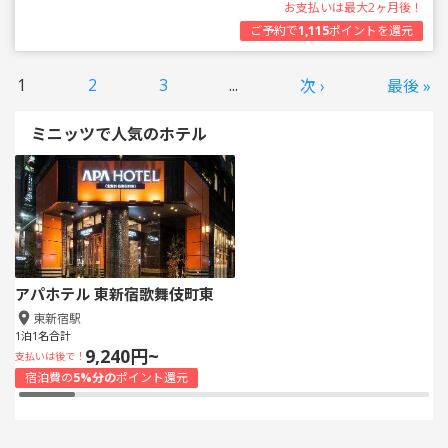
お支払いは最大2ヶ月後！
ご予約で
1,115
ポイントを還元
1
2
3
...
次 ›
最後 »
ミニッツで人気のホテル
アパホテル 東新宿歌舞伎町東
東新宿駅
1泊1名合計
9,240円~
支払いは後で！
宿泊費の
5%分の
ポイント還元