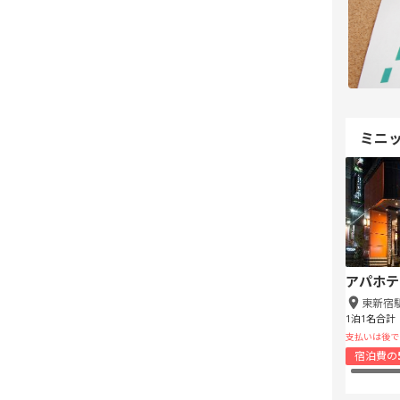
ミニ
アパホテ
東新宿
1泊1名合計
支払いは後で
宿泊費の