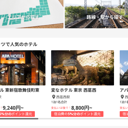
エリアから探す
路線・駅から探す
ッツで人気のホテル
ル 東新宿歌舞伎町東
変なホテル 東京 西葛西
アパ
駅
西葛西駅
1泊1名合計
1泊1
9,240円~
8,800円~
！
支払いは後で！
支払
5%分の
ポイント還元
宿泊費の
5%分の
ポイント還元
宿