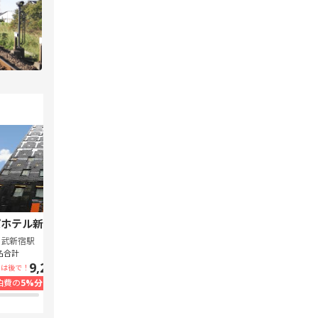
ホテル新宿 歌舞伎町中央
スーパーホテル Lohas 池袋駅北口
西武新宿駅
池袋駅
名合計
1泊1名合計
9,240円~
7,300円~
いは後で！
支払いは後で！
泊費の
5%分の
ポイント還元
宿泊費の
5%分の
ポイント還元